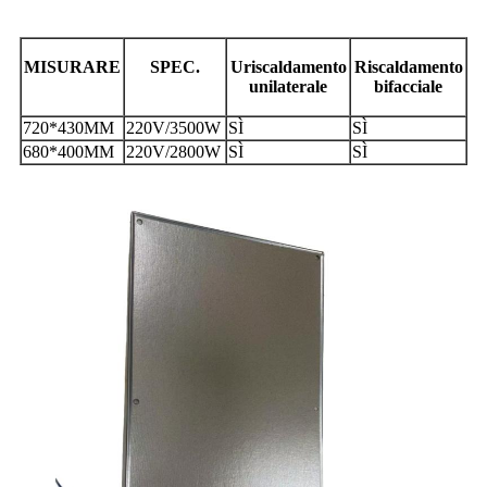
MISURARE
SPEC.
U
riscaldamento
Riscaldamento
unilaterale
bifacciale
720*430MM
220V/3500W
SÌ
SÌ
680*400MM
220V/2800W
SÌ
SÌ