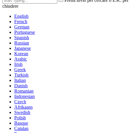
Premi invio per cercare o ESC per
chiudere
English
French
German
Portuguese
Spanish
Russian
Japanese
Korean
Arabic
Irish
Greek
Turkish
Italian
Danish
Romanian
Indonesian
Czech
Afrikaans
Swedish
Polish
Basque
Catalan