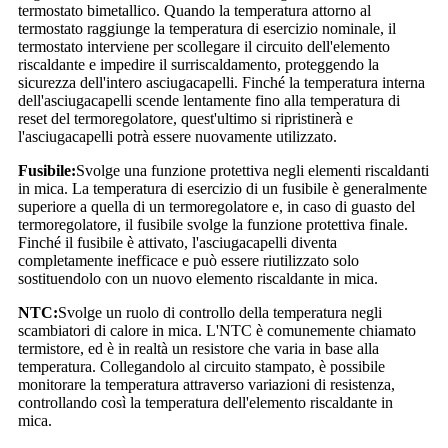
termostato bimetallico. Quando la temperatura attorno al
termostato raggiunge la temperatura di esercizio nominale, il
termostato interviene per scollegare il circuito dell'elemento
riscaldante e impedire il surriscaldamento, proteggendo la
sicurezza dell'intero asciugacapelli. Finché la temperatura interna
dell'asciugacapelli scende lentamente fino alla temperatura di
reset del termoregolatore, quest'ultimo si ripristinerà e
l'asciugacapelli potrà essere nuovamente utilizzato.
Fusibile:
Svolge una funzione protettiva negli elementi riscaldanti
in mica. La temperatura di esercizio di un fusibile è generalmente
superiore a quella di un termoregolatore e, in caso di guasto del
termoregolatore, il fusibile svolge la funzione protettiva finale.
Finché il fusibile è attivato, l'asciugacapelli diventa
completamente inefficace e può essere riutilizzato solo
sostituendolo con un nuovo elemento riscaldante in mica.
NTC:
Svolge un ruolo di controllo della temperatura negli
scambiatori di calore in mica. L'NTC è comunemente chiamato
termistore, ed è in realtà un resistore che varia in base alla
temperatura. Collegandolo al circuito stampato, è possibile
monitorare la temperatura attraverso variazioni di resistenza,
controllando così la temperatura dell'elemento riscaldante in
mica.